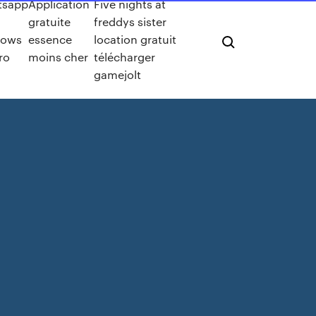
tsapp
Application
Five nights at
gratuite
freddys sister
dows
essence
location gratuit
ro
moins cher
télécharger
gamejolt