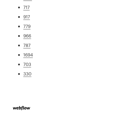
717
917
779
966
787
1694
703
330