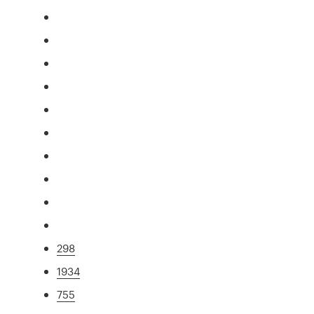
298
1934
755