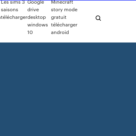
Les sims 3
Google
Minecraft
saisons
drive
story mode
m
télécharger
desktop
gratuit
windows
télécharger
10
android