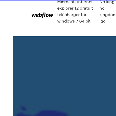
Microsoft internet
No king
explorer 12 gratuit
no
télécharger for
kingdo
windows 7 64 bit
igg